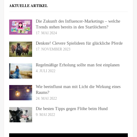
AKTUELLE ARTIKEL
Die Zukunft des Influencer-Marketings – welche
Trends stehen bereits in den Startlöchern?
17. MAI 2024
Denkste! Clevere Spielideen für glückliche Pferde
17. NOVEMBER 2023
Regelmäßige Erholung sollte man fest einplanen
4. JULI 2022
Wie beeinflusst man mit Licht die Wirkung eines
Raums?
24. MAI 2022
Die besten Tipps gegen Flöhe beim Hund
9. MAI 2022