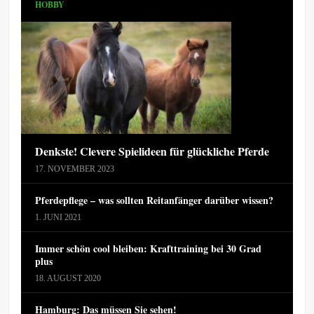
HOBBY
Denkste! Clevere Spielideen für glückliche Pferde
17. NOVEMBER 2023
Pferdepflege – was sollten Reitanfänger darüber wissen?
1. JUNI 2021
Immer schön cool bleiben: Krafttraining bei 30 Grad
plus
18. AUGUST 2020
Hamburg: Das müssen Sie sehen!