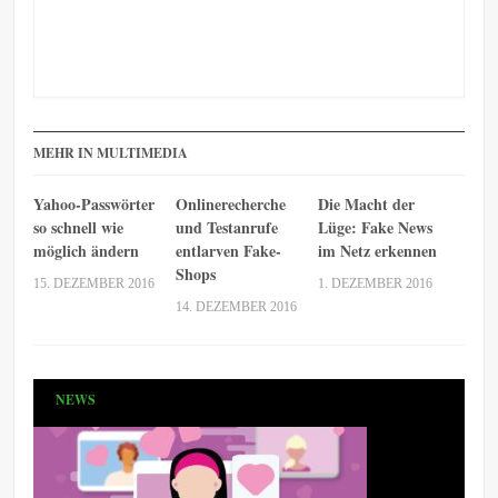
MEHR IN MULTIMEDIA
Yahoo-Passwörter
Onlinerecherche
Die Macht der
so schnell wie
und Testanrufe
Lüge: Fake News
möglich ändern
entlarven Fake-
im Netz erkennen
Shops
15. DEZEMBER 2016
1. DEZEMBER 2016
14. DEZEMBER 2016
NEWS