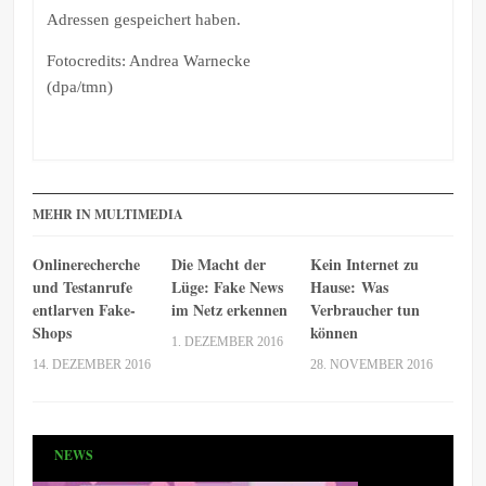
Adressen gespeichert haben.
Fotocredits: Andrea Warnecke
(dpa/tmn)
MEHR IN MULTIMEDIA
Onlinerecherche
Die Macht der
Kein Internet zu
und Testanrufe
Lüge: Fake News
Hause: Was
entlarven Fake-
im Netz erkennen
Verbraucher tun
Shops
können
1. DEZEMBER 2016
14. DEZEMBER 2016
28. NOVEMBER 2016
NEWS