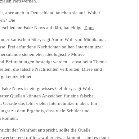
ozialen Netzwerken.
t, aber auch in Deutschland tauchen sie auf. Woher
nen? Die
verschiedene Fake News aufklärt, hat einige
Tipps
:
amerikanischen Stil», sagt Andre Wolf von Mimikama.
se. Frei erfundene Nachrichten sollten Internetnutzer
ierzulande stehen eher ideologische Motive
und Befürchtungen bestätigt werden – etwa beim Thema
eiten, die falsche Nachrichten verbreiten. Diese sind
re gekennzeichnet.
 Fake News ist ein gewisses Gefühl», sagt Wolf.
barer Quellen können Anzeichen für eine falsche
t. Gerade das fehlt vielen Internetnutzern aber: Ein
üngst zu dem Ergebnis, dass viele Schüler und
n können.
richt der Wahrheit entspricht, sollte die Quelle
etzwerken erst prüfen, woher etwas kommt – und es dann