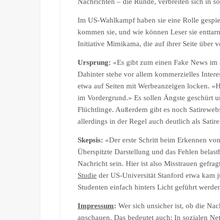
Nachrichten – die Runde, verbreiten sich in s
Im US-Wahlkampf haben sie eine Rolle gespiel
kommen sie, und wie können Leser sie enttar
Initiative Mimikama, die auf ihrer Seite über 
Ursprung:
«Es gibt zum einen Fake News im 
Dahinter stehe vor allem kommerzielles Interes
etwa auf Seiten mit Werbeanzeigen locken. «H
im Vordergrund.» Es sollen Ängste geschürt 
Flüchtlinge. Außerdem gibt es noch Satirewebs
allerdings in der Regel auch deutlich als Sati
Skepsis:
«Der erste Schritt beim Erkennen von
Überspitzte Darstellung und das Fehlen belast
Nachricht sein. Hier ist also Misstrauen gefrag
Studie
der US-Universität Stanford etwa kam j
Studenten einfach hinters Licht geführt werde
Impressum
:
Wer sich unsicher ist, ob die Nach
anschauen. Das bedeutet auch: In sozialen N