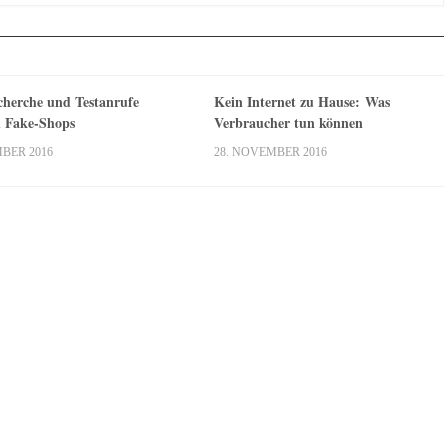
cherche und Testanrufe
Kein Internet zu Hause: Was
n Fake-Shops
Verbraucher tun können
MBER 2016
28. NOVEMBER 2016