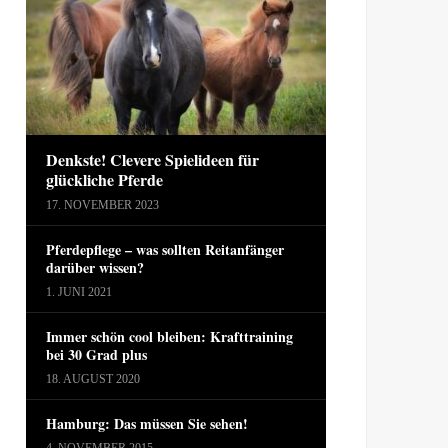
Denkste! Clevere Spielideen für
glückliche Pferde
17. NOVEMBER 2023
Pferdepflege – was sollten Reitanfänger
darüber wissen?
1. JUNI 2021
Immer schön cool bleiben: Krafttraining
bei 30 Grad plus
18. AUGUST 2020
Hamburg: Das müssen Sie sehen!