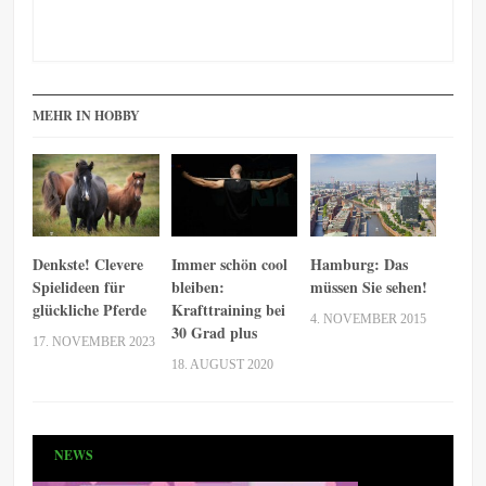
MEHR IN HOBBY
Denkste! Clevere
Immer schön cool
Hamburg: Das
Spielideen für
bleiben:
müssen Sie sehen!
glückliche Pferde
Krafttraining bei
4. NOVEMBER 2015
30 Grad plus
17. NOVEMBER 2023
18. AUGUST 2020
NEWS