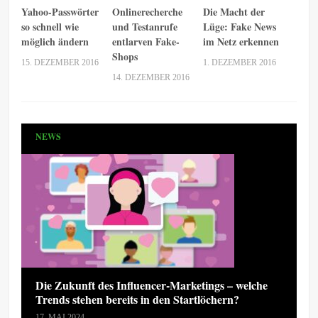
Yahoo-Passwörter
Onlinerecherche
Die Macht der
so schnell wie
und Testanrufe
Lüge: Fake News
möglich ändern
entlarven Fake-
im Netz erkennen
Shops
15. DEZEMBER 2016
1. DEZEMBER 2016
14. DEZEMBER 2016
NEWS
Die Zukunft des Influencer-Marketings – welche
Trends stehen bereits in den Startlöchern?
17. MAI 2024