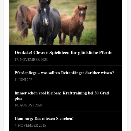
Denkste! Clevere Spielideen für glückliche Pferde
17. NOVEMBER 2023
Pferdepflege – was sollten Reitanfänger darüber wissen?
1. JUNI 2021
Immer schön cool bleiben: Krafttraining bei 30 Grad
plus
18. AUGUST 2020
Hamburg: Das müssen Sie sehen!
4. NOVEMBER 2015