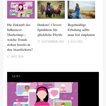
Die Zukunft des
Denkste! Clevere
Regelmäßige
Influencer-
Spielideen für
Erholung sollte
Marketings –
glückliche Pferde
man fest einplanen
welche Trends
17. NOVEMBER 2023
4. JULI 2022
stehen bereits in
den Startlöchern?
17. MAI 2024
NEWS