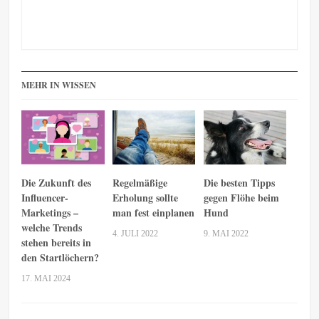
MEHR IN WISSEN
Die Zukunft des
Regelmäßige
Die besten Tipps
Influencer-
Erholung sollte
gegen Flöhe beim
Marketings –
man fest einplanen
Hund
welche Trends
4. JULI 2022
9. MAI 2022
stehen bereits in
den Startlöchern?
17. MAI 2024