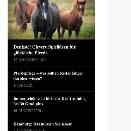
Denkste! Clevere Spielideen für
glückliche Pferde
17. NOVEMBER 2023
Pferdepflege – was sollten Reitanfänger
darüber wissen?
1. JUNI 2021
Immer schön cool bleiben: Krafttraining
bei 30 Grad plus
18. AUGUST 2020
Hamburg: Das müssen Sie sehen!