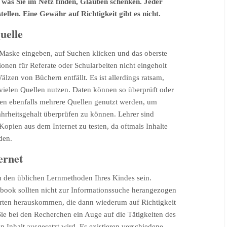
em, was Sie im Netz finden, Glauben schenken. Jeder
tellen. Eine Gewähr auf Richtigkeit gibt es nicht.
uelle
e Maske eingeben, auf Suchen klicken und das oberste
onen für Referate oder Schularbeiten nicht eingeholt
lzen von Büchern entfällt. Es ist allerdings ratsam,
n vielen Quellen nutzen. Daten können so überprüft oder
llten ebenfalls mehrere Quellen genutzt werden, um
hrheitsgehalt überprüfen zu können. Lehrer sind
Kopien aus dem Internet zu testen, da oftmals Inhalte
den.
ernet
u den üblichen Lernmethoden Ihres Kindes sein.
ebook sollten nicht zur Informationssuche herangezogen
rten herauskommen, die dann wiederum auf Richtigkeit
Sie bei den Recherchen ein Auge auf die Tätigkeiten des
 Inhalt ausgesetzt wird. Es existieren verschiedene