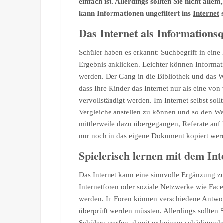
einfach ist. Allerdings sollten Sie nicht all
kann Informationen ungefiltert ins
Internet
s
Das Internet als Informationsq
Schüler haben es erkannt: Suchbegriff in ein
Ergebnis anklicken. Leichter können Informati
werden. Der Gang in die Bibliothek und das Wä
dass Ihre Kinder das Internet nur als eine vo
vervollständigt werden. Im Internet selbst so
Vergleiche anstellen zu können und so den Wa
mittlerweile dazu übergegangen, Referate auf 
nur noch in das eigene Dokument kopiert wer
Spielerisch lernen mit dem Int
Das Internet kann eine sinnvolle Ergänzung z
Internetforen oder soziale Netzwerke wie Fac
werden. In Foren können verschiedene Antwo
überprüft werden müssten. Allerdings sollten 
Schülers werfen, damit er keinem schädigenden