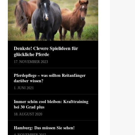
Denkste! Clevere Spielideen für
glückliche Pferde
17. NOVEMBER 2023
Pferdepflege – was sollten Reitanfänger
darüber wissen?
1. JUNI 2021
Immer schön cool bleiben: Krafttraining
bei 30 Grad plus
18. AUGUST 2020
Hamburg: Das müssen Sie sehen!