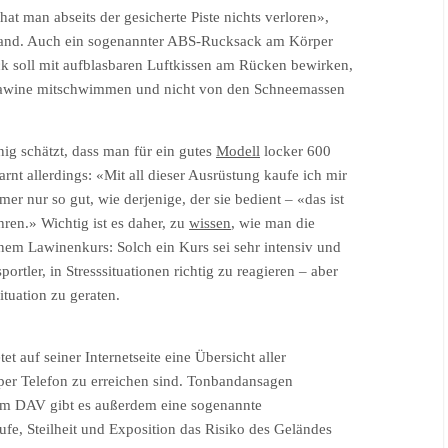
t man abseits der gesicherte Piste nichts verloren»,
and. Auch ein sogenannter ABS-Rucksack am Körper
ck soll mit aufblasbaren Luftkissen am Rücken bewirken,
r Lawine mitschwimmen und nicht von den Schneemassen
nig schätzt, dass man für ein gutes
Modell
locker 600
rnt allerdings: «Mit all dieser Ausrüstung kaufe ich mir
er nur so gut, wie derjenige, der sie bedient – «das ist
ren.» Wichtig ist es daher, zu
wissen
, wie man die
nem Lawinenkurs: Solch ein Kurs sei sehr intensiv und
rtler, in Stresssituationen richtig zu reagieren – aber
ituation zu geraten.
t auf seiner Internetseite eine Übersicht aller
er Telefon zu erreichen sind. Tonbandansagen
im DAV gibt es außerdem eine sogenannte
fe, Steilheit und Exposition das Risiko des Geländes