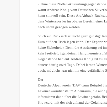
«Ohne diese Notfall-Ausrüstungsgegenstände ha
warnt Andreas König vom Deutschen Skiverb
kann sinnvoll sein. Diese Art Airback-Rucksa
dass Wintersportler im oberen Bereich eine
nach unten gezogen werden.
Solch ein Rucksack ist nicht ganz günstig: Kö
Euro auf den Tisch legen kann. Der Experte wa
keine Sicherheit.» Denn die Ausrüstung sei imm
kein Freibrief, irgendeinen Hang herunterzufah
Gegenstände bedient. Andreas König rät zu ei
dauere häufig zwei Tage. Dabei lernen Winterspo
auch, möglichst gar nicht in eine gefährliche S
Der
Deutsche Alpenverein
(DAV) zum Beispiel biete
Lawinenwarndienste im Alpenraum, die auch p
informieren dann über die Lawinengefahr. Be
Snowcard, mit der sich anhand der Gefahrenstu