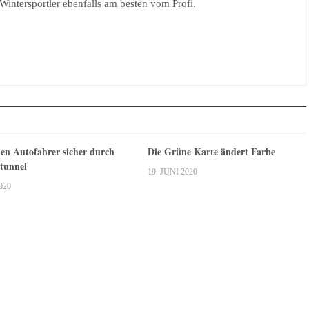
n Wintersportler ebenfalls am besten vom Profi.
n Autofahrer sicher durch
Die Grüne Karte ändert Farbe
tunnel
19. JUNI 2020
020