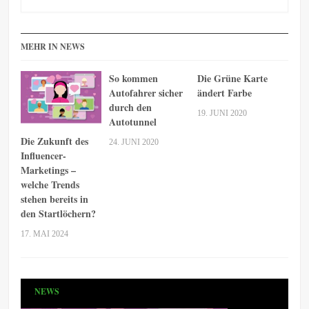
MEHR IN NEWS
So kommen
Die Grüne Karte
Autofahrer sicher
ändert Farbe
durch den
19. JUNI 2020
Autotunnel
Die Zukunft des
24. JUNI 2020
Influencer-
Marketings –
welche Trends
stehen bereits in
den Startlöchern?
17. MAI 2024
NEWS