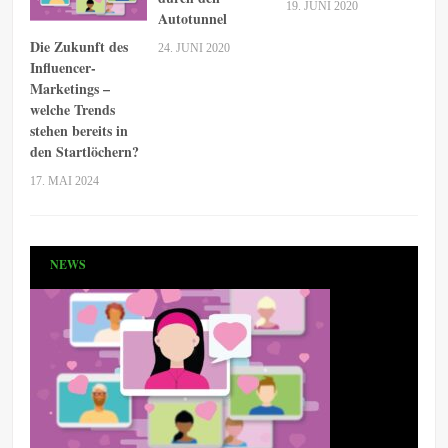
19. JUNI 2020
Autotunnel
Die Zukunft des
24. JUNI 2020
Influencer-
Marketings –
welche Trends
stehen bereits in
den Startlöchern?
17. MAI 2024
NEWS