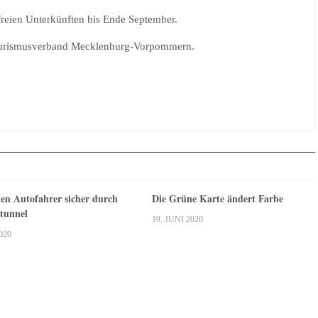
freien Unterkünften bis Ende September.
er Tourismusverband Mecklenburg-Vorpommern.
n Autofahrer sicher durch
Die Grüne Karte ändert Farbe
tunnel
19. JUNI 2020
020