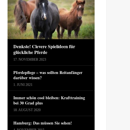
Denkste! Clevere Spielideen für
glückliche Pferde
17. NOVEMBER 2023
Pferdepflege – was sollten Reitanfänger
darüber wissen?
1. JUNI 2021
Immer schön cool bleiben: Krafttraining
bei 30 Grad plus
18. AUGUST 2020
Hamburg: Das müssen Sie sehen!