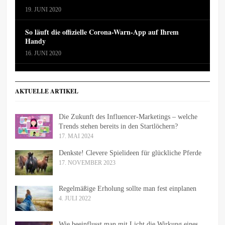
19. JUNI 2020
So läuft die offizielle Corona-Warn-App auf Ihrem
Handy
16. JUNI 2020
AKTUELLE ARTIKEL
Die Zukunft des Influencer-Marketings – welche
Trends stehen bereits in den Startlöchern?
17. MAI 2024
Denkste! Clevere Spielideen für glückliche Pferde
17. NOVEMBER 2023
Regelmäßige Erholung sollte man fest einplanen
4. JULI 2022
Wie beeinflusst man mit Licht die Wirkung eines