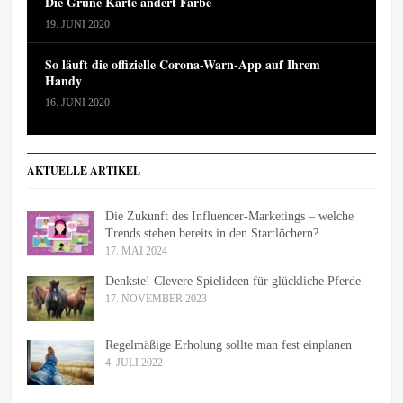
Die Grüne Karte ändert Farbe
19. JUNI 2020
So läuft die offizielle Corona-Warn-App auf Ihrem
Handy
16. JUNI 2020
AKTUELLE ARTIKEL
Die Zukunft des Influencer-Marketings – welche
Trends stehen bereits in den Startlöchern?
17. MAI 2024
Denkste! Clevere Spielideen für glückliche Pferde
17. NOVEMBER 2023
Regelmäßige Erholung sollte man fest einplanen
4. JULI 2022