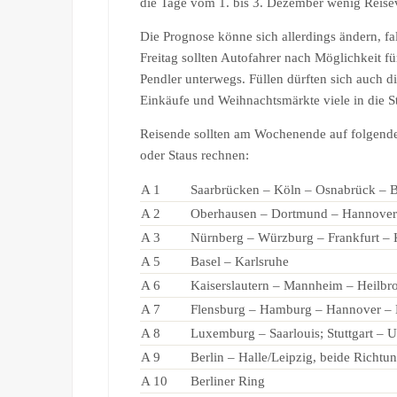
die Tage vom 1. bis 3. Dezember wenig Reise
Die Prognose könne sich allerdings ändern, f
Freitag sollten Autofahrer nach Möglichkeit f
Pendler unterwegs. Füllen dürften sich auch 
Einkäufe und Weihnachtsmärkte viele in die St
Reisende sollten am Wochenende auf folgende
oder Staus rechnen:
A 1
Saarbrücken – Köln – Osnabrück –
A 2
Oberhausen – Dortmund – Hannover
A 3
Nürnberg – Würzburg – Frankfurt –
A 5
Basel – Karlsruhe
A 6
Kaiserslautern – Mannheim – Heilbr
A 7
Flensburg – Hamburg – Hannover – 
A 8
Luxemburg – Saarlouis; Stuttgart – 
A 9
Berlin – Halle/Leipzig, beide Richtu
A 10
Berliner Ring