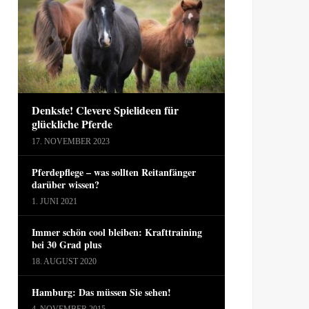
Denkste! Clevere Spielideen für
glückliche Pferde
17. NOVEMBER 2023
Pferdepflege – was sollten Reitanfänger
darüber wissen?
1. JUNI 2021
Immer schön cool bleiben: Krafttraining
bei 30 Grad plus
18. AUGUST 2020
Hamburg: Das müssen Sie sehen!