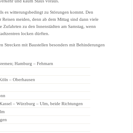
verkehr und kaum Staus voraus.
alls es witterungsbedingt zu Störungen kommt. Den
ür Reisen meiden, denn ab dem Mittag sind dann viele
die Zufahrten zu den Innenstädten am Samstag, wenn
adtzentren locken dürften.
n Strecken mit Baustellen besonders mit Behinderungen
 Bremen; Hamburg – Fehmarn
 Köln – Oberhausen
onn
Kassel – Würzburg – Ulm, beide Richtungen
Ulm
ngen