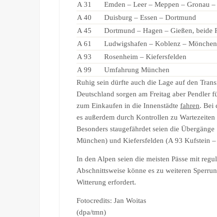
A 31
Emden – Leer – Meppen – Gronau –
A 40
Duisburg – Essen – Dortmund
A 45
Dortmund – Hagen – Gießen, beide 
A 61
Ludwigshafen – Koblenz – Mönchen
A 93
Rosenheim – Kiefersfelden
A 99
Umfahrung München
Ruhig sein dürfte auch die Lage auf den Trans
Deutschland sorgen am Freitag aber Pendler f
zum Einkaufen in die Innenstädte
fahren
. Bei
es außerdem durch Kontrollen zu Wartezeiten
Besonders staugefährdet seien die Übergänge 
München) und Kiefersfelden (A 93 Kufstein 
In den Alpen seien die meisten Pässe mit regu
Abschnittsweise könne es zu weiteren Sperru
Witterung erfordert.
Fotocredits: Jan Woitas
(dpa/tmn)