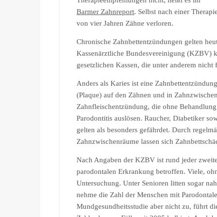
Therapieempfehlungen nicht, heißt es im
Barmer Zahnreport
. Selbst nach einer Therapi
von vier Jahren Zähne verloren.
Chronische Zahnbettentzündungen gelten heute
Kassenärztliche Bundesvereinigung (KZBV) kri
gesetzlichen Kassen, die unter anderem nicht
Anders als Karies ist eine Zahnbettentzündun
(Plaque) auf den Zähnen und in Zahnzwischenrä
Zahnfleischentzündung, die ohne Behandlung n
Parodontitis auslösen. Raucher, Diabetiker
gelten als besonders gefährdet. Durch regelm
Zahnzwischenräume lassen sich Zahnbettschä
Nach Angaben der KZBV ist rund jeder zweite
parodontalen Erkrankung betroffen. Viele, o
Untersuchung. Unter Senioren litten sogar na
nehme die Zahl der Menschen mit Parodontal
Mundgesundheitsstudie aber nicht zu, führt d