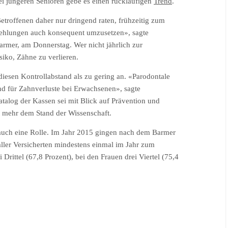
bei jüngeren Senioren gebe es einen rückläufigen
Trend
.
troffenen daher nur dringend raten, frühzeitig zum
ehlungen auch konsequent umzusetzen», sagte
armer, am Donnerstag. Wer nicht jährlich zur
iko, Zähne zu verlieren.
iesen Kontrollabstand als zu gering an. «Parodontale
 für Zahnverluste bei Erwachsenen», sagte
talog der Kassen sei mit Blick auf Prävention und
t mehr dem Stand der Wissenschaft.
r auch eine Rolle. Im Jahr 2015 gingen nach dem Barmer
aller Versicherten mindestens einmal im Jahr zum
rittel (67,8 Prozent), bei den Frauen drei Viertel (75,4