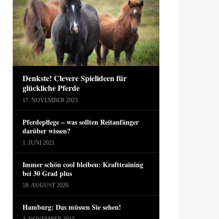
Denkste! Clevere Spielideen für
glückliche Pferde
17. NOVEMBER 2023
Pferdepflege – was sollten Reitanfänger
darüber wissen?
1. JUNI 2021
Immer schön cool bleiben: Krafttraining
bei 30 Grad plus
18. AUGUST 2020
Hamburg: Das müssen Sie sehen!