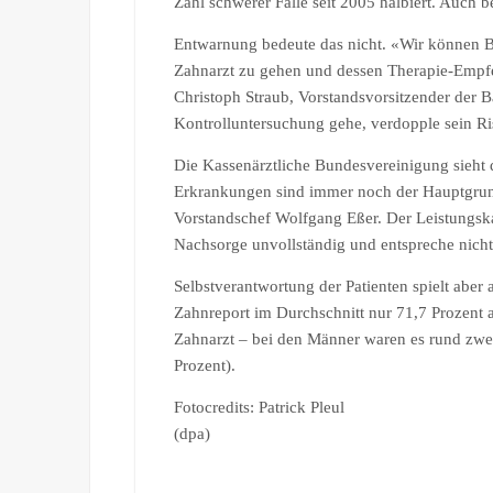
Zahl schwerer Fälle seit 2005 halbiert. Auch 
Entwarnung bedeute das nicht. «Wir können Be
Zahnarzt zu gehen und dessen Therapie-Empf
Christoph Straub, Vorstandsvorsitzender der B
Kontrolluntersuchung gehe, verdopple sein Ris
Die Kassenärztliche Bundesvereinigung sieht d
Erkrankungen sind immer noch der Hauptgrund
Vorstandschef Wolfgang Eßer. Der Leistungska
Nachsorge unvollständig und entspreche nich
Selbstverantwortung der Patienten spielt abe
Zahnreport im Durchschnitt nur 71,7 Prozent 
Zahnarzt – bei den Männer waren es rund zwei D
Prozent).
Fotocredits: Patrick Pleul
(dpa)