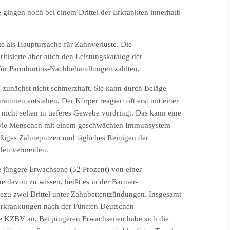
e gingen noch bei einem Drittel der Erkrankten innerhalb
 als Hauptursache für Zahnverluste. Die
tisierte aber auch den Leistungskatalog der
 für Parodontitis-Nachbehandlungen zahlten.
g zunächst nicht schmerzhaft. Sie kann durch Beläge
umen entstehen. Der Körper reagiert oft erst mit einer
icht selten in tieferes Gewebe vordringt. Das kann eine
 sowie Menschen mit einem geschwächten Immunsystem
äßiges Zähneputzen und tägliches Reinigen der
den vermeiden.
 jüngere Erwachsene (52 Prozent) von einer
hne davon zu
wissen
, heißt es in der Barmer-
hezu zwei Drittel unter Zahnbettentzündungen. Insgesamt
erkrankungen nach der Fünften Deutschen
ie KZBV an. Bei jüngeren Erwachsenen habe sich die