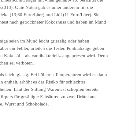
ines schnitt sogar mit «mangelhaft» ab, berichtet die
2/2018). Gute Noten gab es unter anderem für die
eka (13,60 Euro/Liter) und Lidl (11 Euro/Liter). Sie
entest nach getrockneter Kokosnuss und haben im Mund
nige seien im Mund leicht grieselig oder haben
 aber ein Fehler, urteilen die Tester. Punktabzüge geben
on Kokosöl – als «antibakteriell» angepriesen wird. Denn
hen sei verboten.
bis leicht glasig. Bei höheren Temperaturen wird es dann
n enthält, erhöht es das Risiko für schlechtes
eiten. Laut der Stiftung Warentest schöpfen bereits
pers für gesättigte Fettsäuren zu zwei Drittel aus.
se, Wurst und Schokolade.