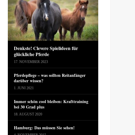
Denkste! Clevere Spielideen für
glückliche Pferde
17. NOVEMBER 2023
Pferdepflege – was sollten Reitanfänger
darüber wissen?
1. JUNI 2021
Immer schön cool bleiben: Krafttraining
bei 30 Grad plus
18. AUGUST 2020
Hamburg: Das müssen Sie sehen!