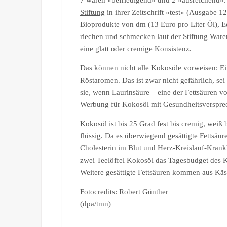
7 waren «befriedigend» und 2 «ausreichend». E
Stiftung
in ihrer Zeitschrift «test» (Ausgabe 1
Bioprodukte von dm (13 Euro pro Liter Öl), Ed
riechen und schmecken laut der Stiftung War
eine glatt oder cremige Konsistenz.
Das können nicht alle Kokosöle vorweisen: Ei
Röstaromen. Das ist zwar nicht gefährlich, sei
sie, wenn Laurinsäure – eine der Fettsäuren v
Werbung für Kokosöl mit Gesundheitsversprec
Kokosöl ist bis 25 Grad fest bis cremig, weiß 
flüssig. Da es überwiegend gesättigte Fettsäure
Cholesterin im Blut und Herz-Kreislauf-Krankh
zwei Teelöffel Kokosöl das Tagesbudget des Kör
Weitere gesättigte Fettsäuren kommen aus Kä
Fotocredits: Robert Günther
(dpa/tmn)