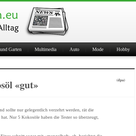
und Garten
Multimedia
Auto
Mode
Hobby
söl «gut»
(dpa)
nd sollte nur gelegentlich verzehrt werden, rät die
t hat. Nur 5 Kokosöle haben die Tester so überzeugt,