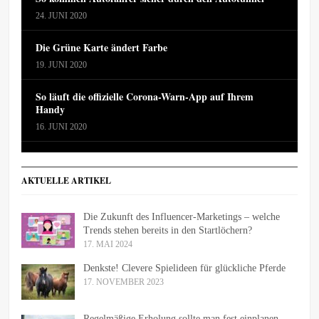
24. JUNI 2020
Die Grüne Karte ändert Farbe
19. JUNI 2020
So läuft die offizielle Corona-Warn-App auf Ihrem
Handy
16. JUNI 2020
AKTUELLE ARTIKEL
Die Zukunft des Influencer-Marketings – welche
Trends stehen bereits in den Startlöchern?
17. MAI 2024
Denkste! Clevere Spielideen für glückliche Pferde
17. NOVEMBER 2023
Regelmäßige Erholung sollte man fest einplanen