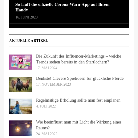
So läuft die offizielle Corona-Warn-App auf Ihrem
Handy
16. JUNI 2020
AKTUELLE ARTIKEL
Die Zukunft des Influencer-Marketings – welche
Trends stehen bereits in den Startlöchern?
17. MAI 2024
Denkste! Clevere Spielideen für glückliche Pferde
17. NOVEMBER 2023
Regelmäßige Erholung sollte man fest einplanen
4. JULI 2022
Wie beeinflusst man mit Licht die Wirkung eines
Raums?
24. MAI 2022