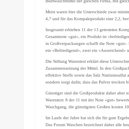
Buntwaschmittel der gleichen Firma, mit gle
Meist waren hier die Unterschiede zwar minima
4,7 und für das Kompaktprodukt eine 2,2, beri
Insgesamt erhielten 11 der 13 getesteten Komp
Gesamtnote «gut», ein Produkt ist «befriedig
in Großverpackungen schafft die Note «gut». S
ein «Befriedigend», zwei ein «Ausreichend» 
Die Stiftung Warentest erklärt diese Untersch
Zusammensetzung der Mittel. In den Großpack
effektive Stoffe sowie das Salz Natriumsulfat 
sondern sorgt dafür, dass das Pulver trocken bl
Günstiger sind die Großprodukte daher aber n
Warentest: 8 der 11 mit der Note «gut» bewer
Waschgang, die günstigsten Großen kosten 10
Im Laufe der Jahre hat sich die für gute Erge
Das Forum Waschen bezeichnet daher alle heut