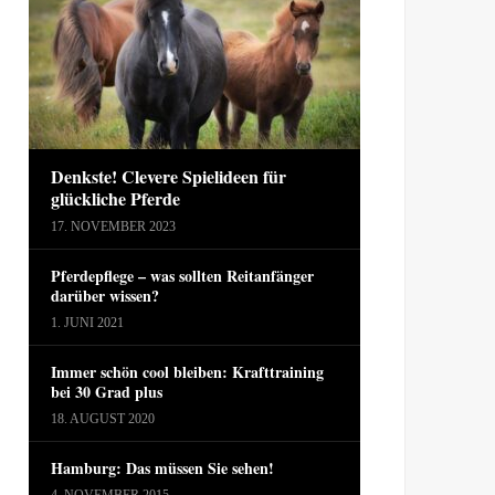
Denkste! Clevere Spielideen für
glückliche Pferde
17. NOVEMBER 2023
Pferdepflege – was sollten Reitanfänger
darüber wissen?
1. JUNI 2021
Immer schön cool bleiben: Krafttraining
bei 30 Grad plus
18. AUGUST 2020
Hamburg: Das müssen Sie sehen!