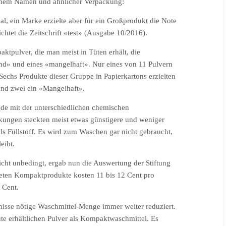
ichem Namen und ähnlicher Verpackung:
l, ein Marke erzielte aber für ein Großprodukt die Note
chtet die Zeitschrift «test» (Ausgabe 10/2016).
aktpulver, die man meist in Tüten erhält, die
end» und eines «mangelhaft». Nur eines von 11 Pulvern
echs Produkte dieser Gruppe in Papierkartons erzielten
und zwei ein «Mangelhaft».
iede mit der unterschiedlichen chemischen
ungen steckten meist etwas günstigere und weniger
als Füllstoff. Es wird zum Waschen gar nicht gebraucht,
eibt.
icht unbedingt, ergab nun die Auswertung der Stiftung
teten Kompaktprodukte kosten 11 bis 12 Cent pro
 Cent.
bnisse nötige Waschmittel-Menge immer weiter reduziert.
e erhältlichen Pulver als Kompaktwaschmittel. Es