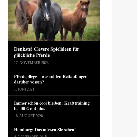
Denkste! Clevere Spielideen für
glückliche Pferde
17. NOVEMBER 2023
Pferdepflege – was sollten Reitanfänger
darüber wissen?
1. JUNI 2021
Immer schön cool bleiben: Krafttraining
bei 30 Grad plus
18. AUGUST 2020
Hamburg: Das müssen Sie sehen!