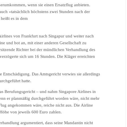
herumkommen, wenn sie einen Ersatzflug anbieten.
 auch «tatsächlich höchstens zwei Stunden nach der
heißt es in dem
Airlines von Frankfurt nach Singapur und weiter nach
line und bot an, mit einer anderen Gesellschaft zu
orsitzende Richter bei der mündlichen Verhandlung des
verzögerte sich um 16 Stunden. Die Kläger erreichten
ne Entschädigung. Das Amtsgericht verwies sie allerdings
urchgeführt hatte.
as Berufungsgericht – und nahm Singapore Airlines in
 wenn er planmäßig durchgeführt worden wäre, nicht mehr
 Flug angekommen wäre, reiche nicht aus. Die Airline
Höhe von jeweils 600 Euro zahlen.
Verhandlung argumentiert, dass seine Mandantin nicht