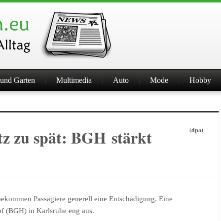
und Garten
Multimedia
Auto
Mode
Hobby
tz zu spät: BGH stärkt
(dpa)
e bekommen Passagiere generell eine Entschädigung. Eine
f (BGH) in Karlsruhe eng aus.