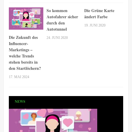
So kommen
Die Grüne Karte
Autofahrer sicher
ändert Farbe
durch den
19. JUNI 2020
Autotunnel
Die Zukunft des
24. JUNI 2020
Influencer-
Marketings –
welche Trends
stehen bereits in
den Startlöchern?
17. MAI 2024
NEWS