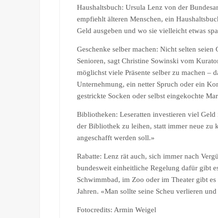
Haushaltsbuch: Ursula Lenz von der Bundesar
empfiehlt älteren Menschen, ein Haushaltsbuch
Geld ausgeben und wo sie vielleicht etwas sp
Geschenke selber machen: Nicht selten seien 
Senioren, sagt Christine Sowinski vom Kurator
möglichst viele Präsente selber zu machen – 
Unternehmung, ein netter Spruch oder ein Ko
gestrickte Socken oder selbst eingekochte M
Bibliotheken: Leseratten investieren viel Geld
der Bibliothek zu leihen, statt immer neue z
angeschafft werden soll.»
Rabatte: Lenz rät auch, sich immer nach Verg
bundesweit einheitliche Regelung dafür gibt e
Schwimmbad, im Zoo oder im Theater gibt es h
Jahren. «Man sollte seine Scheu verlieren un
Fotocredits: Armin Weigel