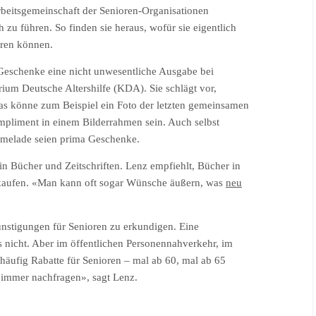
beitsgemeinschaft der Senioren-Organisationen
 zu führen. So finden sie heraus, wofür sie eigentlich
aren können.
Geschenke eine nicht unwesentliche Ausgabe bei
ium Deutsche Altershilfe (KDA). Sie schlägt vor,
das könne zum Beispiel ein Foto der letzten gemeinsamen
mpliment in einem Bilderrahmen sein. Auch selbst
armelade seien prima Geschenke.
 in Bücher und Zeitschriften. Lenz empfiehlt, Bücher in
u kaufen. «Man kann oft sogar Wünsche äußern, was
neu
ünstigungen für Senioren zu erkundigen. Eine
s nicht. Aber im öffentlichen Personennahverkehr, im
äufig Rabatte für Senioren – mal ab 60, mal ab 65
d immer nachfragen», sagt Lenz.