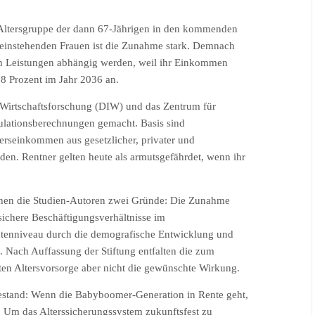
r Altersgruppe der dann 67-Jährigen in den kommenden
lleinstehenden Frauen ist die Zunahme stark. Demnach
chen Leistungen abhängig werden, weil ihr Einkommen
,8 Prozent im Jahr 2036 an.
r Wirtschaftsforschung (DIW) und das Zentrum für
lationsberechnungen gemacht. Basis sind
erseinkommen aus gesetzlicher, privater und
rden. Rentner gelten heute als armutsgefährdet, wenn ihr
ehen die Studien-Autoren zwei Gründe: Die Zunahme
ichere Beschäftigungsverhältnisse im
ntenniveau durch die demografische Entwicklung und
. Nach Auffassung der Stiftung entfalten die zum
ten Altersvorsorge aber nicht die gewünschte Wirkung.
estand: Wenn die Babyboomer-Generation in Rente geht,
Um das Alterssicherungssystem zukunftsfest zu