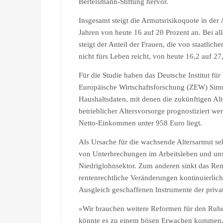
Bertelsmann-Stiftung hervor.
Insgesamt steigt die Armutsrisikoquote in de
Jahren von heute 16 auf 20 Prozent an. Bei a
steigt der Anteil der Frauen, die von staatli
nicht fürs Leben reicht, von heute 16,2 auf 27
Für die Studie haben das Deutsche Institut fü
Europäische Wirtschaftsforschung (ZEW) Simu
Haushaltsdaten, mit denen die zukünftigen Alt
betrieblicher Altersvorsorge prognostiziert we
Netto-Einkommen unter 958 Euro liegt.
Als Ursache für die wachsende Altersarmut s
von Unterbrechungen im Arbeitsleben und uns
Niedriglohnsektor. Zum anderen sinkt das Re
rentenrechtliche Veränderungen kontinuierlich
Ausgleich geschaffenen Instrumente der priva
«Wir brauchen weitere Reformen für den Ruh
könnte es zu einem bösen Erwachen kommen. 