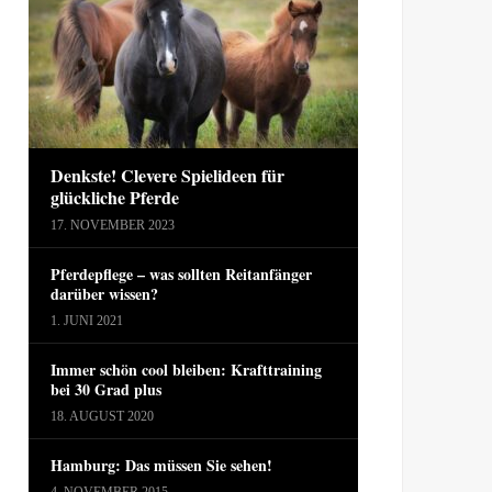
Denkste! Clevere Spielideen für
glückliche Pferde
17. NOVEMBER 2023
Pferdepflege – was sollten Reitanfänger
darüber wissen?
1. JUNI 2021
Immer schön cool bleiben: Krafttraining
bei 30 Grad plus
18. AUGUST 2020
Hamburg: Das müssen Sie sehen!