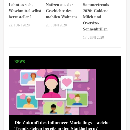
Lohnt es sich,
Notizen aus der
Sommertrends
Waschmittel selbst
Geschichte des
2020: Goldene
herzustellen?
mobilen Wohnens
Milch und
Oversize-
22. JUNI 2020
20. JUNI 2020
Sonnenbrillen
17. JUNI 2020
NEWS
Die Zukunft des Influencer-Marketings – welche
Trends stehen bereits in den Startlöchern?