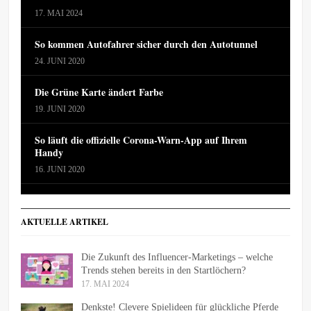
17. MAI 2024
So kommen Autofahrer sicher durch den Autotunnel
24. JUNI 2020
Die Grüne Karte ändert Farbe
19. JUNI 2020
So läuft die offizielle Corona-Warn-App auf Ihrem
Handy
16. JUNI 2020
AKTUELLE ARTIKEL
Die Zukunft des Influencer-Marketings – welche
Trends stehen bereits in den Startlöchern?
17. MAI 2024
Denkste! Clevere Spielideen für glückliche Pferde