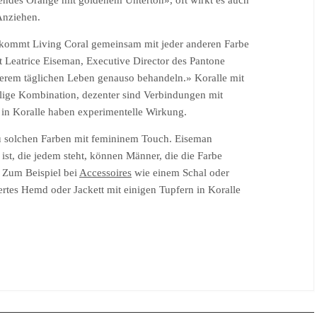
hendes Orange mit goldenem Unterton», oft wirkt es auch
Anziehen.
r kommt Living Coral gemeinsam mit jeder anderen Farbe
ert Leatrice Eiseman, Executive Director des Pantone
unserem täglichen Leben genauso behandeln.» Koralle mit
llige Kombination, dezenter sind Verbindungen mit
 in Koralle haben experimentelle Wirkung.
 zu solchen Farben mit femininem Touch. Eiseman
ist, die jedem steht, können Männer, die die Farbe
» Zum Beispiel bei
Accessoires
wie einem Schal oder
rtes Hemd oder Jackett mit einigen Tupfern in Koralle