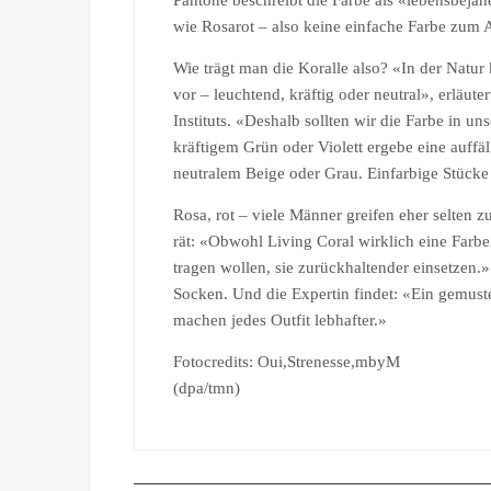
Pantone beschreibt die Farbe als «lebensbeja
wie Rosarot – also keine einfache Farbe zum 
Wie trägt man die Koralle also? «In der Natu
vor – leuchtend, kräftig oder neutral», erläut
Instituts. «Deshalb sollten wir die Farbe in 
kräftigem Grün oder Violett ergebe eine auffä
neutralem Beige oder Grau. Einfarbige Stücke
Rosa, rot – viele Männer greifen eher selten
rät: «Obwohl Living Coral wirklich eine Farbe 
tragen wollen, sie zurückhaltender einsetzen.
Socken. Und die Expertin findet: «Ein gemuste
machen jedes Outfit lebhafter.»
Fotocredits: Oui,Strenesse,mbyM
(dpa/tmn)