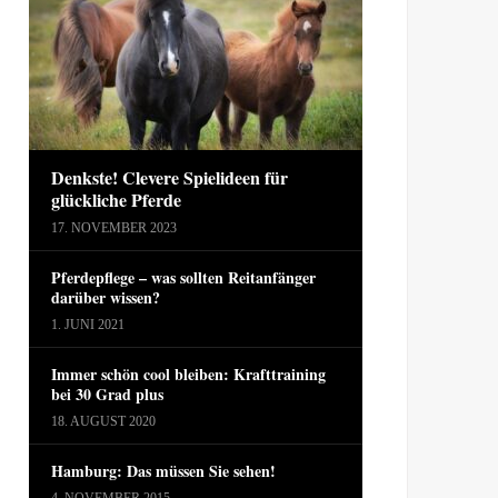
Denkste! Clevere Spielideen für
glückliche Pferde
17. NOVEMBER 2023
Pferdepflege – was sollten Reitanfänger
darüber wissen?
1. JUNI 2021
Immer schön cool bleiben: Krafttraining
bei 30 Grad plus
18. AUGUST 2020
Hamburg: Das müssen Sie sehen!