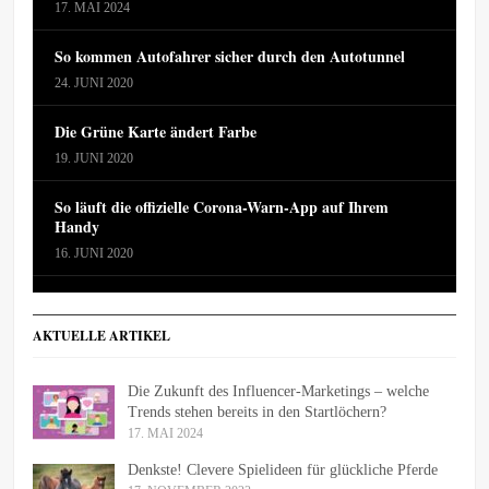
17. MAI 2024
So kommen Autofahrer sicher durch den Autotunnel
24. JUNI 2020
Die Grüne Karte ändert Farbe
19. JUNI 2020
So läuft die offizielle Corona-Warn-App auf Ihrem
Handy
16. JUNI 2020
AKTUELLE ARTIKEL
Die Zukunft des Influencer-Marketings – welche
Trends stehen bereits in den Startlöchern?
17. MAI 2024
Denkste! Clevere Spielideen für glückliche Pferde