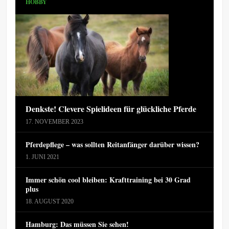
HOBBY
Denkste! Clevere Spielideen für glückliche Pferde
17. NOVEMBER 2023
Pferdepflege – was sollten Reitanfänger darüber wissen?
1. JUNI 2021
Immer schön cool bleiben: Krafttraining bei 30 Grad
plus
18. AUGUST 2020
Hamburg: Das müssen Sie sehen!