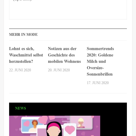
MEHR IN MODE
Lohnt es sich,
Notizen aus der
Sommertrends
Waschmittel selbst
Geschichte des
2020: Goldene
herzustellen?
mobilen Wohnens
Milch und
Oversize-
22. JUNI 2020
20. JUNI 2020
Sonnenbrillen
17. JUNI 2020
NEWS