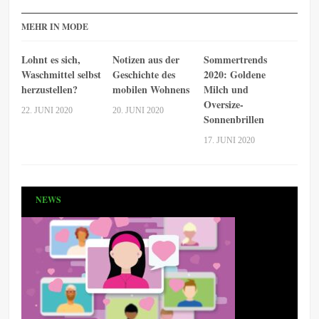
MEHR IN MODE
Lohnt es sich,
Notizen aus der
Sommertrends
Waschmittel selbst
Geschichte des
2020: Goldene
herzustellen?
mobilen Wohnens
Milch und
Oversize-
22. JUNI 2020
20. JUNI 2020
Sonnenbrillen
17. JUNI 2020
NEWS