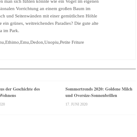
nen man sich fühlen könnte wie ein Vogel im eigenen
sionalen Vorrichtung an einem großen Baum im
ach und Seitenwänden mit einer gemütlichen Höhle
in grünes, weitreichendes Paradies? Die gute alte
a im Park.
mu,Ethimo,Emu,Dedon,Unopiu,Petite Friture
us der Geschichte des
Sommertrends 2020: Goldene Milch
 Wohnens
und Oversize-Sonnenbrillen
020
17. JUNI 2020