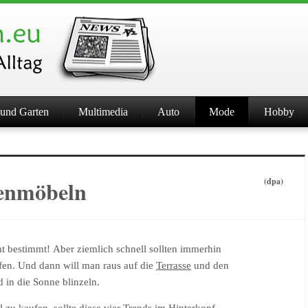
und Garten
Multimedia
Auto
Mode
Hobby
tenmöbeln
(dpa)
 bestimmt! Aber ziemlich schnell sollten immerhin
ffen. Und dann will man raus auf die
Terrasse
und den
 in die Sonne blinzeln.