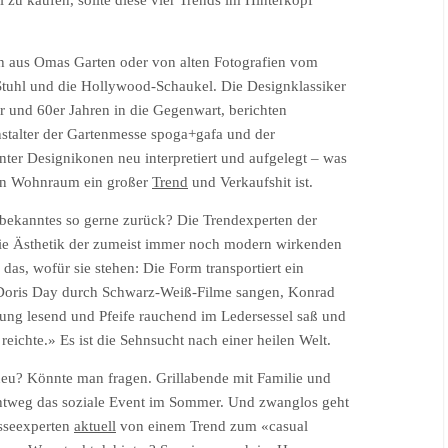
zu kaufen, sollte diese vier Trends im Hinterkopf
ch aus Omas Garten oder von alten Fotografien vom
-Stuhl und die Hollywood-Schaukel. Die Designklassiker
und 60er Jahren in die Gegenwart, berichten
stalter der Gartenmesse spoga+gafa und der
er Designikonen neu interpretiert und aufgelegt – was
den Wohnraum ein großer
Trend
und Verkaufshit ist.
tbekanntes so gerne zurück? Die Trendexperten der
die Ästhetik der zumeist immer noch modern wirkenden
as, wofür sie stehen: Die Form transportiert ein
 Doris Day durch Schwarz-Weiß-Filme sangen, Konrad
itung lesend und Pfeife rauchend im Ledersessel saß und
eichte.» Es ist die Sehnsucht nach einer heilen Welt.
eu? Könnte man fragen. Grillabende mit Familie und
chtweg das soziale Event im Sommer. Und zwanglos geht
esseexperten
aktuell
von einem Trend zum «casual