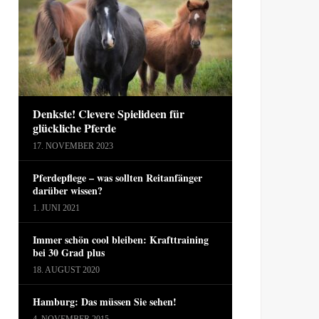
Denkste! Clevere Spielideen für
glückliche Pferde
17. NOVEMBER 2023
Pferdepflege – was sollten Reitanfänger
darüber wissen?
1. JUNI 2021
Immer schön cool bleiben: Krafttraining
bei 30 Grad plus
18. AUGUST 2020
Hamburg: Das müssen Sie sehen!