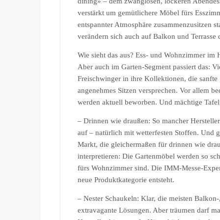
dining» – dem zwanglosen, lockeren Abendess
verstärkt um gemütlichere Möbel fürs Esszim
entspannter Atmosphäre zusammenzusitzen stat
verändern sich auch auf Balkon und Terrasse 
Wie sieht das aus? Ess- und Wohnzimmer im H
Aber auch im Garten-Segment passiert das: Vie
Freischwinger in ihre Kollektionen, die san
angenehmes Sitzen versprechen. Vor allem be
werden aktuell beworben. Und mächtige Tafeln 
– Drinnen wie draußen: So mancher Hersteller 
auf – natürlich mit wetterfesten Stoffen. Und
Markt, die gleichermaßen für drinnen wie dra
interpretieren: Die Gartenmöbel werden so schi
fürs Wohnzimmer sind. Die IMM-Messe-Expert
neue Produktkategorie entsteht.
– Nester Schaukeln: Klar, die meisten Balkon-
extravagante Lösungen. Aber träumen darf man