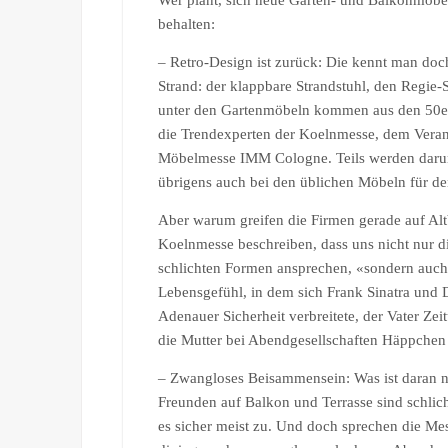
Wer plant, sich neue Garten- und Balkonmöbel 
behalten:
– Retro-Design ist zurück: Die kennt man do
Strand: der klappbare Strandstuhl, den Regie
unter den Gartenmöbeln kommen aus den 50er 
die Trendexperten der Koelnmesse, dem Veran
Möbelmesse IMM Cologne. Teils werden darunt
übrigens auch bei den üblichen Möbeln für 
Aber warum greifen die Firmen gerade auf Al
Koelnmesse beschreiben, dass uns nicht nur 
schlichten Formen ansprechen, «sondern auch d
Lebensgefühl, in dem sich Frank Sinatra und
Adenauer Sicherheit verbreitete, der Vater Ze
die Mutter bei Abendgesellschaften Häppchen r
– Zwangloses Beisammensein: Was ist daran n
Freunden auf Balkon und Terrasse sind schli
es sicher meist zu. Und doch sprechen die M