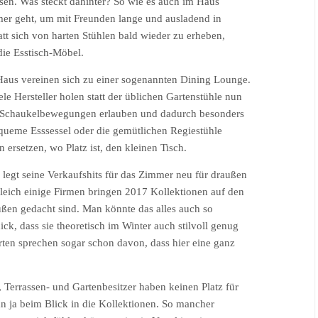
en. Was steckt dahinter? So wie es auch im Haus
mer geht, um mit Freunden lange und ausladend in
t sich von harten Stühlen bald wieder zu erheben,
die Esstisch-Möbel.
aus vereinen sich zu einer sogenannten Dining Lounge.
le Hersteller holen statt der üblichen Gartenstühle nun
fte Schaukelbewegungen erlauben und dadurch besonders
queme Esssessel oder die gemütlichen Regiestühle
ersetzen, wo Platz ist, den kleinen Tisch.
legt seine Verkaufshits für das Zimmer neu für draußen
 gleich einige Firmen bringen 2017 Kollektionen auf den
ußen gedacht sind. Man könnte das alles auch so
ck, dass sie theoretisch im Winter auch stilvoll genug
en sprechen sogar schon davon, dass hier eine ganz
, Terrassen- und Gartenbesitzer haben keinen Platz für
 ja beim Blick in die Kollektionen. So mancher