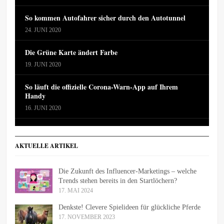
So kommen Autofahrer sicher durch den Autotunnel
24. JUNI 2020
Die Grüne Karte ändert Farbe
19. JUNI 2020
So läuft die offizielle Corona-Warn-App auf Ihrem
Handy
16. JUNI 2020
AKTUELLE ARTIKEL
Die Zukunft des Influencer-Marketings – welche
Trends stehen bereits in den Startlöchern?
17. MAI 2024
Denkste! Clevere Spielideen für glückliche Pferde
17. NOVEMBER 2023