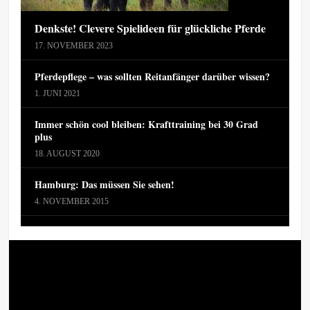
Denkste! Clevere Spielideen für glückliche Pferde
17. NOVEMBER 2023
Pferdepflege – was sollten Reitanfänger darüber wissen?
1. JUNI 2021
Immer schön cool bleiben: Krafttraining bei 30 Grad
plus
18. AUGUST 2020
Hamburg: Das müssen Sie sehen!
4. NOVEMBER 2015