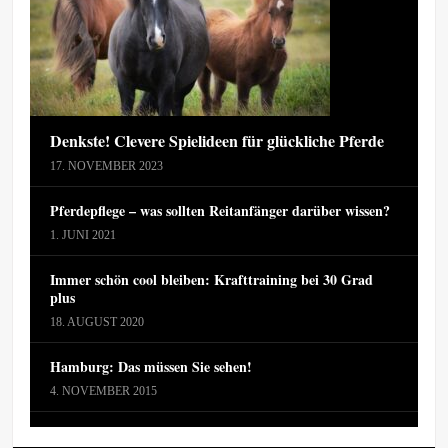
Denkste! Clevere Spielideen für glückliche Pferde
17. NOVEMBER 2023
Pferdepflege – was sollten Reitanfänger darüber wissen?
1. JUNI 2021
Immer schön cool bleiben: Krafttraining bei 30 Grad
plus
18. AUGUST 2020
Hamburg: Das müssen Sie sehen!
4. NOVEMBER 2015