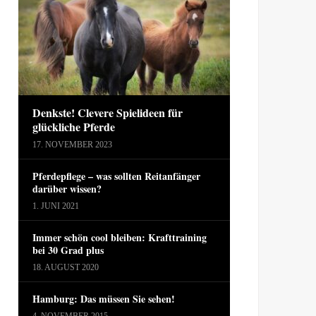
Denkste! Clevere Spielideen für
glückliche Pferde
17. NOVEMBER 2023
Pferdepflege – was sollten Reitanfänger
darüber wissen?
1. JUNI 2021
Immer schön cool bleiben: Krafttraining
bei 30 Grad plus
18. AUGUST 2020
Hamburg: Das müssen Sie sehen!