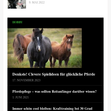
9. MAI 2022
HOBBY
Denkste! Clevere Spielideen für glückliche Pferde
17. NOVEMBER 2023
Pferdepflege – was sollten Reitanfänger darüber wissen?
1. JUNI 2021
Immer schön cool bleiben: Krafttraining bei 30 Grad