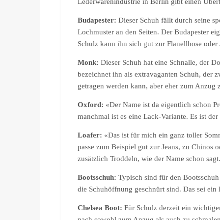
Lederwarenindustrie in Berlin gibt einen Über
Budapester:
Dieser Schuh fällt durch seine sp
Lochmuster an den Seiten. Der Budapester eign
Schulz kann ihn sich gut zur Flanellhose oder 
Monk:
Dieser Schuh hat eine Schnalle, der D
bezeichnet ihn als extravaganten Schuh, der 
getragen werden kann, aber eher zum Anzug 
Oxford:
«Der Name ist da eigentlich schon Pr
manchmal ist es eine Lack-Variante. Es ist de
Loafer:
«Das ist für mich ein ganz toller So
passe zum Beispiel gut zur Jeans, zu Chinos
zusätzlich Troddeln, wie der Name schon sagt
Bootsschuh:
Typisch sind für den Bootsschuh
die Schuhöffnung geschnürt sind. Das sei ein 
Chelsea Boot:
Für Schulz derzeit ein wichtig
nach sowohl zum Anzug als auch zu schmalen H