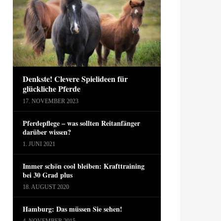
Denkste! Clevere Spielideen für
glückliche Pferde
17. NOVEMBER 2023
Pferdepflege – was sollten Reitanfänger
darüber wissen?
1. JUNI 2021
Immer schön cool bleiben: Krafttraining
bei 30 Grad plus
18. AUGUST 2020
Hamburg: Das müssen Sie sehen!