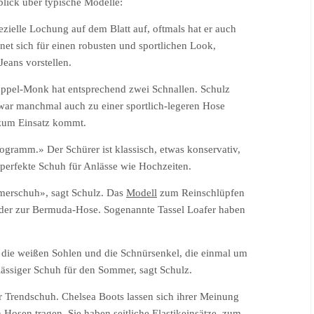
blick über typische Modelle:
ezielle Lochung auf dem Blatt auf, oftmals hat er auch
et sich für einen robusten und sportlichen Look,
Jeans vorstellen.
oppel-Monk hat entsprechend zwei Schnallen. Schulz
zwar manchmal auch zu einer sportlich-legeren Hose
zum Einsatz kommt.
ogramm.» Der Schürer ist klassisch, etwas konservativ,
r perfekte Schuh für Anlässe wie Hochzeiten.
mmerschuh», sagt Schulz. Das
Modell
zum Reinschlüpfen
 oder zur Bermuda-Hose. Sogenannte Tassel Loafer haben
.
 die weißen Sohlen und die Schnürsenkel, die einmal um
lässiger Schuh für den Sommer, sagt Schulz.
er Trendschuh. Chelsea Boots lassen sich ihrer Meinung
osen tragen. Sie haben seitliche Elastikeinsätze, zum