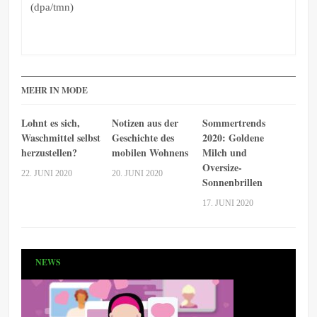
(dpa/tmn)
MEHR IN MODE
Lohnt es sich,
Notizen aus der
Sommertrends
Waschmittel selbst
Geschichte des
2020: Goldene
herzustellen?
mobilen Wohnens
Milch und
Oversize-
22. JUNI 2020
20. JUNI 2020
Sonnenbrillen
17. JUNI 2020
NEWS