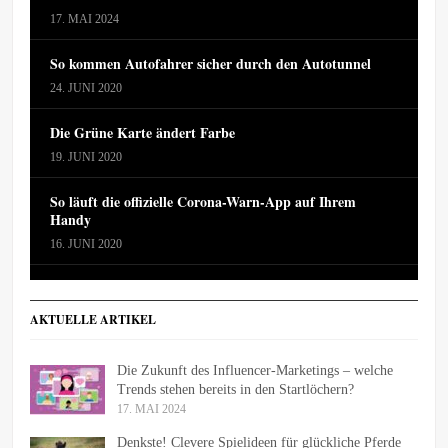
17. MAI 2024
So kommen Autofahrer sicher durch den Autotunnel
24. JUNI 2020
Die Grüne Karte ändert Farbe
19. JUNI 2020
So läuft die offizielle Corona-Warn-App auf Ihrem
Handy
16. JUNI 2020
AKTUELLE ARTIKEL
Die Zukunft des Influencer-Marketings – welche
Trends stehen bereits in den Startlöchern?
17. MAI 2024
Denkste! Clevere Spielideen für glückliche Pferde