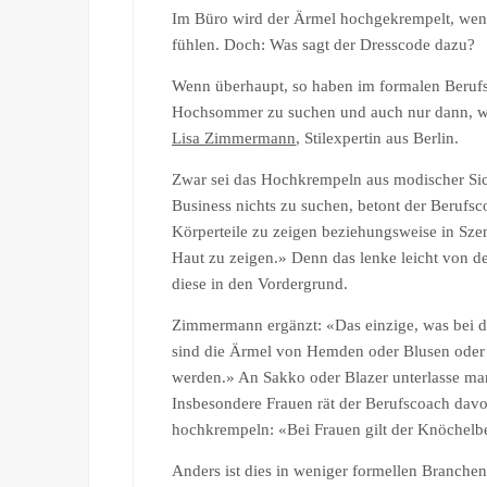
Im Büro wird der Ärmel hochgekrempelt, wenn 
fühlen. Doch: Was sagt der Dresscode dazu?
Wenn überhaupt, so haben im formalen Beruf
Hochsommer zu suchen und auch nur dann, wen
Lisa Zimmermann
, Stilexpertin aus Berlin.
Zwar sei das Hochkrempeln aus modischer Sich
Business nichts zu suchen, betont der Berufsc
Körperteile zu zeigen beziehungsweise in Sz
Haut zu zeigen.» Denn das lenke leicht von de
diese in den Vordergrund.
Zimmermann ergänzt: «Das einzige, was bei 
sind die Ärmel von Hemden oder Blusen oder d
werden.» An Sakko oder Blazer unterlasse man 
Insbesondere Frauen rät der Berufscoach dav
hochkrempeln: «Bei Frauen gilt der Knöchelbe
Anders ist dies in weniger formellen Branche