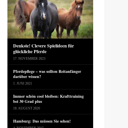
Denkste! Clevere Spielideen für
glückliche Pferde
17. NOVEMBER 2023
Pferdepflege – was sollten Reitanfänger
darüber wissen?
1. JUNI 2021
Immer schön cool bleiben: Krafttraining
bei 30 Grad plus
18. AUGUST 2020
Hamburg: Das müssen Sie sehen!