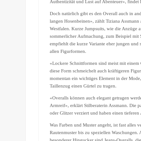
Authentizität und Lust auf Abenteuer», findet
Doch natürlich gibt es den Overall auch in and
langen Hosenbeinen», zählt Tiziana Assmann au
Westfalen. Kurze Jumpsuits, wie die Anzüge a
sommerlicher Aufmachung, zum Beispiel mit S
empfiehlt die kurze Variante eher jungen und
allen Figurformen.
«Lockere Schnittformen sind meist mit einem
diese Form schmeichelt auch kräftigeren Figur
momentan ein wichtiges Element in der Mode, 
Taillenzug einen Gürtel zu tragen.
«Overalls können auch elegant getragen werde
Armreif», erklärt Stilberaterin Assmann. Die 
oder Glitzer verziert und haben einen tieferen 
Was Farben und Muster angeht, ist fast alles ve
Rautenmuster bis zu speziellen Waschungen. A
besonderer Hingucker sind Jeans-Overalls, die 