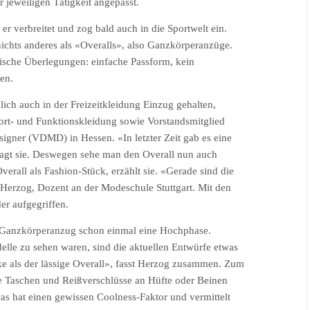
 jeweiligen Tätigkeit angepasst.
r verbreitet und zog bald auch in die Sportwelt ein.
nichts anderes als «Overalls», also Ganzkörperanzüge.
ische Überlegungen: einfache Passform, kein
en.
lich auch in der Freizeitkleidung Einzug gehalten,
Sport- und Funktionskleidung sowie Vorstandsmitglied
gner (VDMD) in Hessen. «In letzter Zeit gab es eine
sagt sie. Deswegen sehe man den Overall nun auch
verall als Fashion-Stück, erzählt sie. «Gerade sind die
 Herzog, Dozent an der Modeschule Stuttgart. Mit den
er aufgegriffen.
r Ganzkörperanzug schon einmal eine Hochphase.
lle zu sehen waren, sind die aktuellen Entwürfe etwas
cke als der lässige Overall», fasst Herzog zusammen. Zum
e Taschen und Reißverschlüsse an Hüfte oder Beinen
Das hat einen gewissen Coolness-Faktor und vermittelt