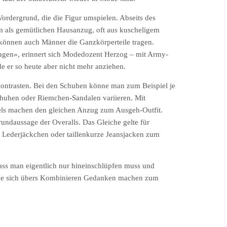
Vordergrund, die die Figur umspielen. Abseits des
m als gemütlichen Hausanzug, oft aus kuscheligem
können auch Männer die Ganzkörperteile tragen.
ragen», erinnert sich Modedozent Herzog – mit Army-
 er so heute aber nicht mehr anziehen.
ontrasten. Bei den Schuhen könne man zum Beispiel je
huhen oder Riemchen-Sandalen variieren. Mit
els machen den gleichen Anzug zum Ausgeh-Outfit.
rundaussage der Overalls. Das Gleiche gelte für
 Lederjäckchen oder taillenkurze Jeansjacken zum
 dass man eigentlich nur hineinschlüpfen muss und
ohne sich übers Kombinieren Gedanken machen zum