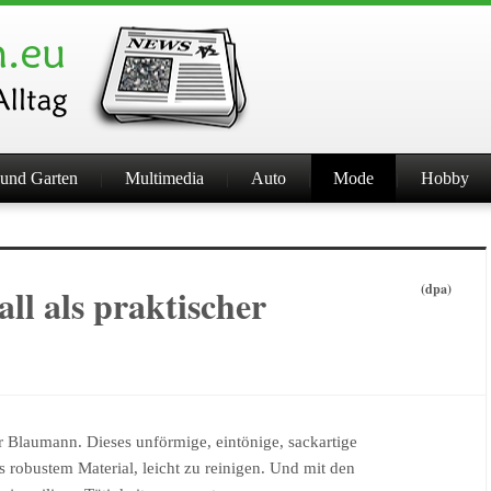
und Garten
Multimedia
Auto
Mode
Hobby
ll als praktischer
(dpa)
Blaumann. Dieses unförmige, eintönige, sackartige
 robustem Material, leicht zu reinigen. Und mit den