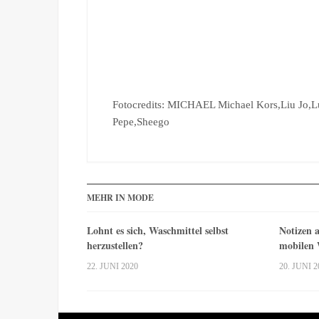
Fotocredits: MICHAEL Michael Kors,Liu Jo,L
Pepe,Sheego
MEHR IN MODE
Lohnt es sich, Waschmittel selbst
Notizen a
herzustellen?
mobilen
22. JUNI 2020
20. JUNI 2