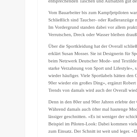
entsprechenden Taschen und Aufsätzen gut der
Vom Bauarbeiter bis zum Kampfjetpiloten war e
Schließlich sind Taucher- oder Radleranzüge 
Im Vordergrund standen dabei vor allem prakt
Verrutschen, Dreck oder Wasser bleiben drauß
Über die Sportkleidung hat der Overall schließ
erklärt Susan Mosser. Sie ist Designerin für 
beim Netzwerk Deutscher Mode- und Textildesi
starke Verzahnung von Sport und Lifestyle», 
wieder häufiger. Viele Sportlabels hätten den O
90er wieder ein großes Ding», ergänzt Robert
Trends von damals wird auch der Overall wied
Denn in den 80er und 90er Jahren erlebte de
Während damals auch öfter mal hautenge Mode
lässiger geschnitten. «Es ist weniger der schi
Beispiel im Piloten-Look: Dabei kommen viel
zum Einsatz. Der Schnitt ist weit und leger. «