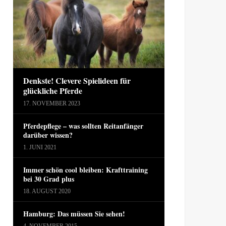
Denkste! Clevere Spielideen für
glückliche Pferde
17. NOVEMBER 2023
Pferdepflege – was sollten Reitanfänger
darüber wissen?
1. JUNI 2021
Immer schön cool bleiben: Krafttraining
bei 30 Grad plus
18. AUGUST 2020
Hamburg: Das müssen Sie sehen!