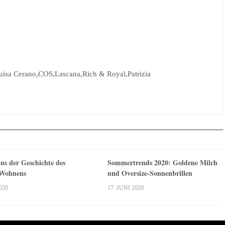
uisa Cerano,COS,Lascana,Rich & Royal,Patrizia
us der Geschichte des
Sommertrends 2020: Goldene Milch
 Wohnens
und Oversize-Sonnenbrillen
020
17. JUNI 2020