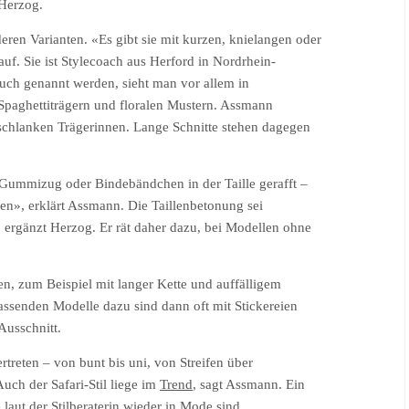
 Herzog.
eren Varianten. «Es gibt sie mit kurzen, knielangen oder
f. Sie ist Stylecoach aus Herford in Nordrhein-
uch genannt werden, sieht man vor allem in
paghettiträgern und floralen Mustern. Assmann
 schlanken Trägerinnen. Lange Schnitte stehen dagegen
 Gummizug oder Bindebändchen in der Taille gerafft –
en», erklärt Assmann. Die Taillenbetonung sei
ergänzt Herzog. Er rät daher dazu, bei Modellen ohne
n, zum Beispiel mit langer Kette und auffälligem
passenden Modelle dazu sind dann oft mit Stickereien
Ausschnitt.
rtreten – von bunt bis uni, von Streifen über
uch der Safari-Stil liege im
Trend
, sagt Assmann. Ein
laut der Stilberaterin wieder in Mode sind.