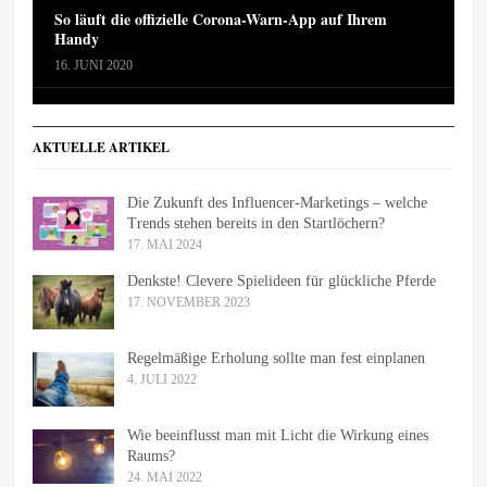
So läuft die offizielle Corona-Warn-App auf Ihrem
Handy
16. JUNI 2020
AKTUELLE ARTIKEL
Die Zukunft des Influencer-Marketings – welche
Trends stehen bereits in den Startlöchern?
17. MAI 2024
Denkste! Clevere Spielideen für glückliche Pferde
17. NOVEMBER 2023
Regelmäßige Erholung sollte man fest einplanen
4. JULI 2022
Wie beeinflusst man mit Licht die Wirkung eines
Raums?
24. MAI 2022