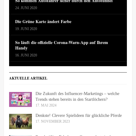
So kommen Autofahrer sicher durch den Autotunnel
24. JUNI 2020
Die Grüne Karte ändert Farbe
19. JUNI 2020
So läuft die offizielle Corona-Warn-App auf Ihrem
Handy
16. JUNI 2020
AKTUELLE ARTIKEL
Die Zukunft des Influencer-Marketings – welche
Trends stehen bereits in den Startlöchern?
17. MAI 2024
Denkste! Clevere Spielideen für glückliche Pferde
17. NOVEMBER 2023