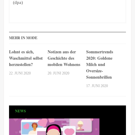
(dpa)
MEHR IN MODE
Lohnt es sich,
Notizen aus der
Sommertrends
Waschmittel selbst
Geschichte des
2020: Goldene
herzustellen?
mobilen Wohnens
Milch und
Oversize-
22. JUNI 2020
20. JUNI 2020
Sonnenbrillen
17. JUNI 2020
NEWS