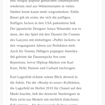
und Norgay populär gemachten Daunenjacken
wiederum sind aus Wintermonaten in vielen
Städten heute kaum mehr wegzudenken. Eddie
Bauer gilt als erster, der sich die puffigen,
fluffigen Jacken in den USA patentieren ließ.
Der japanische Designer Junya Watanabe war es
dann, der das Spiel mit den Daunen für Comme
des Garçons mit einfarbigen «Puffer Jackets» in
den vergangenen Jahren zur Perfektion trieb.
Auch für Tommy Hilfigers poppigen Amerika-
Stil gehörte die Daunenjacke fest zum
Repertoire, bevor Hiphop-Marken wie Karl
Kani, Helly Hansen und Carhartt nachzogen.
Karl Lagerfeld richtete seinen Blick derweil in
die Arktis. Für die «Ready-to-wear»-Kollektion,
die Lagerfeld im Herbst 2010 für Chanel auf den
Markt brachte, ließ der deutsche Stardesigner in
Paris nicht nur Models mit reichlich (falschem)
Fell antreten – für die passende Kulisse sorgte