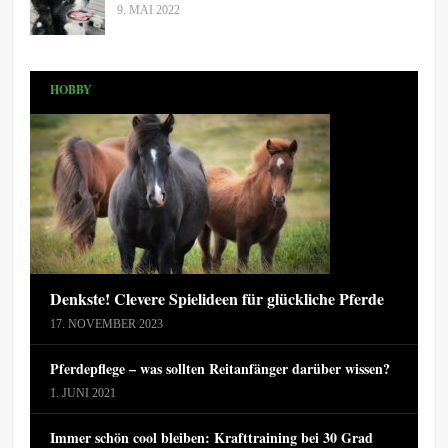
9. MAI 2022
HOBBY
Denkste! Clevere Spielideen für glückliche Pferde
17. NOVEMBER 2023
Pferdepflege – was sollten Reitanfänger darüber wissen?
1. JUNI 2021
Immer schön cool bleiben: Krafttraining bei 30 Grad