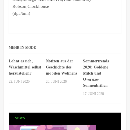
Robson,Clockhouse
(dpa/tmn)
MEHR IN MODE
Lohnt es sich,
Notizen aus der
Sommertrends
Waschmittel selbst
Geschichte des
2020: Goldene
herzustellen?
mobilen Wohnens
Milch und
Oversize-
22. JUNI 2020
20. JUNI 2020
Sonnenbrillen
17. JUNI 2020
NEWS