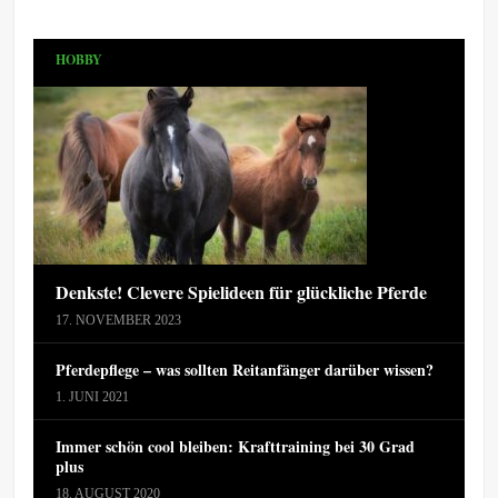
HOBBY
Denkste! Clevere Spielideen für glückliche Pferde
17. NOVEMBER 2023
Pferdepflege – was sollten Reitanfänger darüber wissen?
1. JUNI 2021
Immer schön cool bleiben: Krafttraining bei 30 Grad
plus
18. AUGUST 2020