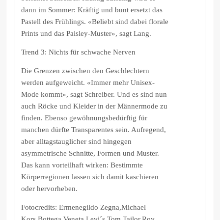
dann im Sommer: Kräftig und bunt ersetzt das
Pastell des Frühlings. «Beliebt sind dabei florale
Prints und das Paisley-Muster», sagt Lang.
Trend 3: Nichts für schwache Nerven
Die Grenzen zwischen den Geschlechtern
werden aufgeweicht. «Immer mehr Unisex-
Mode kommt», sagt Schreiber. Und es sind nun
auch Röcke und Kleider in der Männermode zu
finden. Ebenso gewöhnungsbedürftig für
manchen dürfte Transparentes sein. Aufregend,
aber alltagstauglicher sind hingegen
asymmetrische Schnitte, Formen und Muster.
Das kann vorteilhaft wirken: Bestimmte
Körperregionen lassen sich damit kaschieren
oder hervorheben.
Fotocredits: Ermenegildo Zegna,Michael
Kors,Bottega Veneta,Levi´s,Tom Tailor,Roy