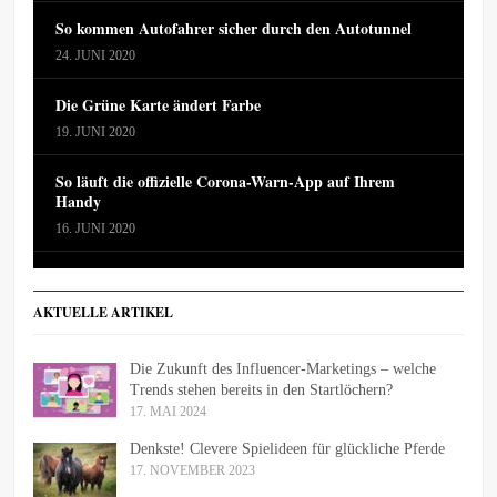
So kommen Autofahrer sicher durch den Autotunnel
24. JUNI 2020
Die Grüne Karte ändert Farbe
19. JUNI 2020
So läuft die offizielle Corona-Warn-App auf Ihrem
Handy
16. JUNI 2020
AKTUELLE ARTIKEL
Die Zukunft des Influencer-Marketings – welche
Trends stehen bereits in den Startlöchern?
17. MAI 2024
Denkste! Clevere Spielideen für glückliche Pferde
17. NOVEMBER 2023