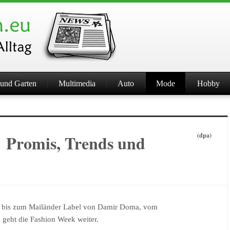
und Garten
Multimedia
Auto
Mode
Hobby
: Promis, Trends und
(dpa)
ek bis zum Mailänder Label von Damir Doma, vom
n geht die Fashion Week weiter.