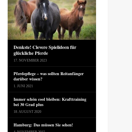
Denkste! Clevere Spielideen für
glückliche Pferde
17. NOVEMBER 2023
Pferdepflege – was sollten Reitanfänger
darüber wissen?
1. JUNI 2021
Immer schön cool bleiben: Krafttraining
bei 30 Grad plus
18. AUGUST 2020
Hamburg: Das müssen Sie sehen!