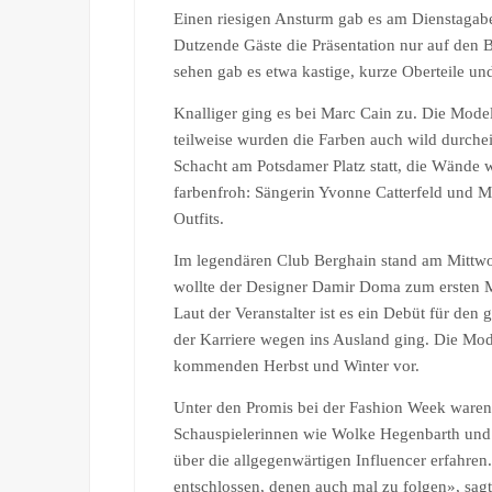
Einen riesigen Ansturm gab es am Dienstagabe
Dutzende Gäste die Präsentation nur auf den 
sehen gab es etwa kastige, kurze Oberteile u
Knalliger ging es bei Marc Cain zu. Die Mode
teilweise wurden die Farben auch wild durch
Schacht am Potsdamer Platz statt, die Wände w
farbenfroh: Sängerin Yvonne Catterfeld und Mo
Outfits.
Im legendären Club Berghain stand am Mitt
wollte der Designer Damir Doma zum ersten Ma
Laut der Veranstalter ist es ein Debüt für de
der Karriere wegen ins Ausland ging. Die Mod
kommenden Herbst und Winter vor.
Unter den Promis bei der Fashion Week ware
Schauspielerinnen wie Wolke Hegenbarth und 
über die allgegenwärtigen Influencer erfahre
entschlossen, denen auch mal zu folgen», sagt