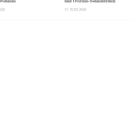
 Wohnens
und Oversize-Sonnenbrillen
020
17. JUNI 2020