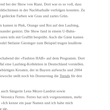
nd bei der Show von Riani. Dort war es so voll, dass
Bildschirmen in der Nachbarhalle verfolgen konnten. Zu
nd gedeckte Farben wie Grau und zartes Grün.
ls kamen in Pink, Orange und Rot auf den Laufsteg,
einander gemixt. Die Show fand in einem U-Bahn-
aren teils mit Graffiti besprüht. Auch die Gäste kamen
del Stefanie Giesinger zum Beispiel trugen knallrote
wochabend der «Fashion HAB» auf dem Programm. Dort
l eine Laufsteg-Kollektion in Deutschland vorstellen.
n gebürtigen Kroaten, der in Bayern aufwuchs und 2004
ewoche stellt noch bis Donnerstag die
Trends
für den
n auch Sängerin Lena Meyer-Landrut sowie
Veronica Ferres. Ferres hat sich vorgenommen, mehr
n. «Ich kenne ein paar Namen und ich habe mich
e sie.