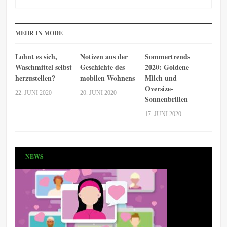
MEHR IN MODE
Lohnt es sich,
Notizen aus der
Sommertrends
Waschmittel selbst
Geschichte des
2020: Goldene
herzustellen?
mobilen Wohnens
Milch und
Oversize-
22. JUNI 2020
20. JUNI 2020
Sonnenbrillen
17. JUNI 2020
NEWS