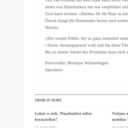
«Zu viel Produkt auf dem Haar nützt nicht vi
einen von Haarmasken nur wie empfohlen strä
Und dann twisten: «Drehen Sie Ihr Haar in k
Druck dringt die Haarmaske besser und weiter i
Worms.
«Der zweite Effekt, der so ganz nebenbei ents
«Twist» herausgepresst wird und Sie diese Ü
Bis zu einem Viertel des Produktes lasse sich 
Fotocredits: Monique Wüstenhagen
(dpa/tmn)
MEHR IN MODE
Lohnt es sich, Waschmittel selbst
Notizen a
herzustellen?
mobilen
22. JUNI 2020
20. JUNI 2