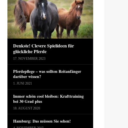
Denkste! Clevere Spielideen für
glückliche Pferde
17. NOVEMBER 2023
Pferdepflege – was sollten Reitanfänger
darüber wissen?
1. JUNI 2021
Immer schön cool bleiben: Krafttraining
bei 30 Grad plus
18. AUGUST 2020
Hamburg: Das müssen Sie sehen!