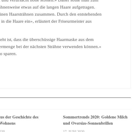
el und verursacht hohe Kosten.» Daher sollte man zum
hnenweise etwas auf die langen Haare aufgetragen.
leinen Haarsträhnen zusammen. Durch den entstehenden
n die Haare ein», erläutert der Friseurmeister aus
teht ist, dass die überschüssige Haarmaske aus dem
bermenge bei der nächsten Strähne verwenden können.»
so sparen.
us der Geschichte des
Sommertrends 2020: Goldene Milch
 Wohnens
und Oversize-Sonnenbrillen
020
17. JUNI 2020