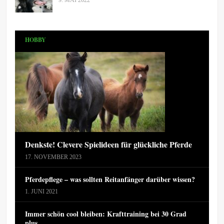
9. MAI 2022
HOBBY
Denkste! Clevere Spielideen für glückliche Pferde
17. NOVEMBER 2023
Pferdepflege – was sollten Reitanfänger darüber wissen?
1. JUNI 2021
Immer schön cool bleiben: Krafttraining bei 30 Grad
plus