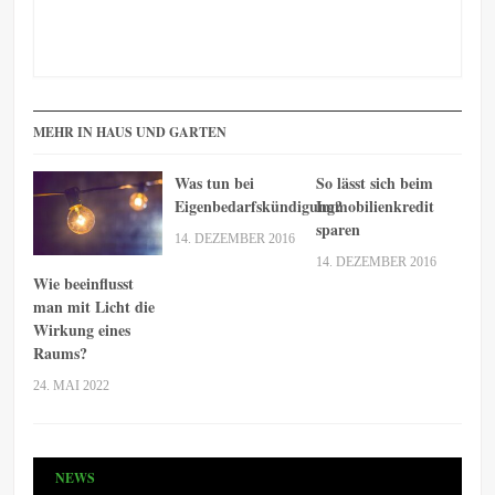
MEHR IN HAUS UND GARTEN
Was tun bei
So lässt sich beim
Eigenbedarfskündigung?
Immobilienkredit
sparen
14. DEZEMBER 2016
14. DEZEMBER 2016
Wie beeinflusst
man mit Licht die
Wirkung eines
Raums?
24. MAI 2022
NEWS