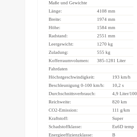
Maße und Gewichte
Länge:
4108 mm
Breite:
1974 mm
Höhe:
1584 mm
Radstand:
2551 mm
Leergewicht:
1270 kg
Zuladung:
555 kg
Kofferraumvolumen:
385-1281 Liter
Fahrdaten
Höchstgeschwindigkeit:
193 km/h
Beschleunigung 0-100 km/h:
10,2 s
Durchschnittsverbrauch:
4,9 Liter/10
Reichweite:
820 km
CO2-Emission:
111 g/km
Kraftstoff:
Super
Schadstoffklasse:
Eu6D temp
Energieeffizienzklasse:
B