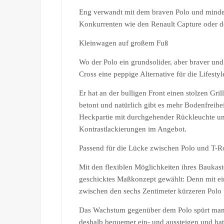
Eng verwandt mit dem braven Polo und mindest
Konkurrenten wie den Renault Capture oder d
Kleinwagen auf großem Fuß
Wo der Polo ein grundsolider, aber braver und 
Cross eine peppige Alternative für die Lifest
Er hat an der bulligen Front einen stolzen Gril
betont und natürlich gibt es mehr Bodenfreihe
Heckpartie mit durchgehender Rückleuchte un
Kontrastlackierungen im Angebot.
Passend für die Lücke zwischen Polo und T-R
Mit den flexiblen Möglichkeiten ihres Baukas
geschicktes Maßkonzept gewählt: Denn mit ei
zwischen den sechs Zentimeter kürzeren Polo
Das Wachstum gegenüber dem Polo spürt man v
deshalb bequemer ein- und aussteigen und hat