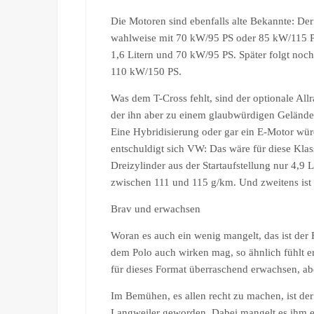
Die Motoren sind ebenfalls alte Bekannte: Der 
wahlweise mit 70 kW/95 PS oder 85 kW/115 PS
1,6 Litern und 70 kW/95 PS. Später folgt noc
110 kW/150 PS.
Was dem T-Cross fehlt, sind der optionale All
der ihn aber zu einem glaubwürdigen Gelände
Eine Hybridisierung oder gar ein E-Motor würd
entschuldigt sich VW: Das wäre für diese Klas
Dreizylinder aus der Startaufstellung nur 4,
zwischen 111 und 115 g/km. Und zweitens ist
Brav und erwachsen
Woran es auch ein wenig mangelt, das ist der 
dem Polo auch wirken mag, so ähnlich fühlt er
für dieses Format überraschend erwachsen, abe
Im Bemühen, es allen recht zu machen, ist de
Langweiler geworden. Dabei mangelt es ihm 