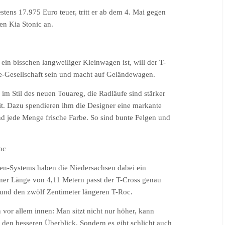
ens 17.975 Euro teuer, tritt er ab dem 4. Mai gegen
en Kia Stonic an.
ein bisschen langweiliger Kleinwagen ist, will der T-
yle-Gesellschaft sein und macht auf Geländewagen.
l im Stil des neuen Touareg, die Radläufe sind stärker
it. Dazu spendieren ihm die Designer eine markante
d jede Menge frische Farbe. So sind bunte Felgen und
oc
ten-Systems haben die Niedersachsen dabei ein
ner Länge von 4,11 Metern passt der T-Cross genau
 und den zwölf Zentimeter längeren T-Roc.
or allem innen: Man sitzt nicht nur höher, kann
 den besseren Überblick. Sondern es gibt schlicht auch