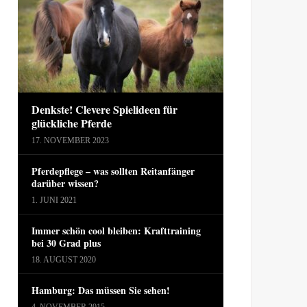
Denkste! Clevere Spielideen für
glückliche Pferde
17. NOVEMBER 2023
Pferdepflege – was sollten Reitanfänger
darüber wissen?
1. JUNI 2021
Immer schön cool bleiben: Krafttraining
bei 30 Grad plus
18. AUGUST 2020
Hamburg: Das müssen Sie sehen!