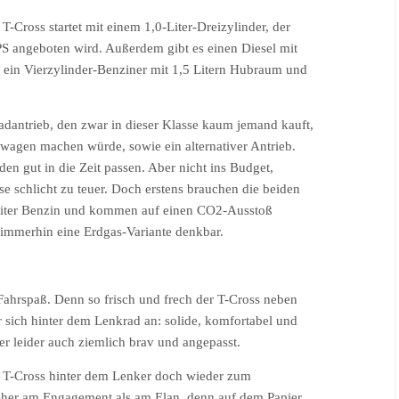
T-Cross startet mit einem 1,0-Liter-Dreizylinder, der
 angeboten wird. Außerdem gibt es einen Diesel mit
h ein Vierzylinder-Benziner mit 1,5 Litern Hubraum und
radantrieb, den zwar in dieser Klasse kaum jemand kauft,
wagen machen würde, sowie ein alternativer Antrieb.
en gut in die Zeit passen. Aber nicht ins Budget,
se schlicht zu teuer. Doch erstens brauchen die beiden
9 Liter Benzin und kommen auf einen CO2-Ausstoß
 immerhin eine Erdgas-Variante denkbar.
Fahrspaß. Denn so frisch und frech der T-Cross neben
 sich hinter dem Lenkrad an: solide, komfortabel und
r leider auch ziemlich brav und angepasst.
r T-Cross hinter dem Lenker doch wieder zum
eher am Engagement als am Elan, denn auf dem Papier