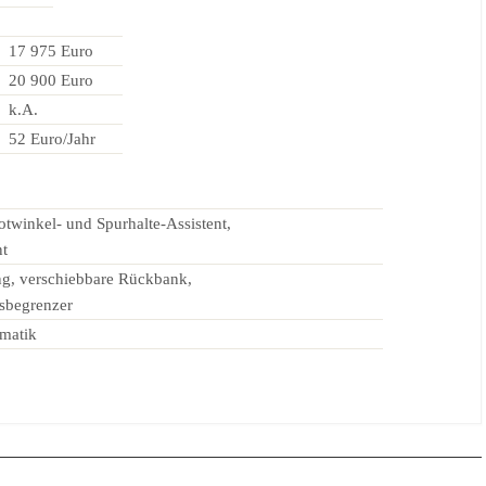
17 975 Euro
20 900 Euro
k.A.
52 Euro/Jahr
otwinkel- und Spurhalte-Assistent,
nt
ng, verschiebbare Rückbank,
sbegrenzer
omatik