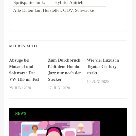
Spritspartechnik:
Hybrid-Antrieb
Alle Daten laut Hersteller, GDV, Schwacke
MEHR IN AUTO
Abzüge bei
Zum Durchbruch
Wie viel Luxus in
Material und
fehlt dem Honda
Toyotas Century
Software: Der
Jazz nur noch der
steckt
VW ID3 im Test
Stecker
10. JUNI 2020
25. JUNI 2020
17. JUNI 2020
NEWS